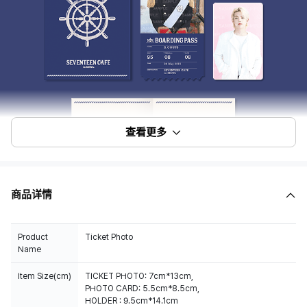
查看更多
商品详情
Product
Ticket Photo
Name
Item Size(cm)
TICKET PHOTO: 7cm*13cm,
PHOTO CARD: 5.5cm*8.5cm,
HOLDER : 9.5cm*14.1cm