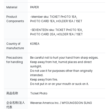
Material
PAPER
Product
-Member sku: TICKET PHOTO 1EA,
Components
PHOTO CARD 1EA, HOLDER 1EA / 1SET
-SEVENTEEN sku: TICKET PHOTO 1EA,
PHOTO CARD 2EA, HOLDER 1EA / 1SET
Country of
KOREA
manufacture
Precautions
Be careful not to hurt your hand from sharp edges.
for handling
Keep away from hot, humid places and direct
sunlight.
Do not use it for purposes other than originally
intended.
Keep away from fire.
Do not put in or on your mouth or suck on it.
商品名称
Ticket Photo
企业名称/法人
Weverse America Inc. / MYOUNGSOON SUNG
代表