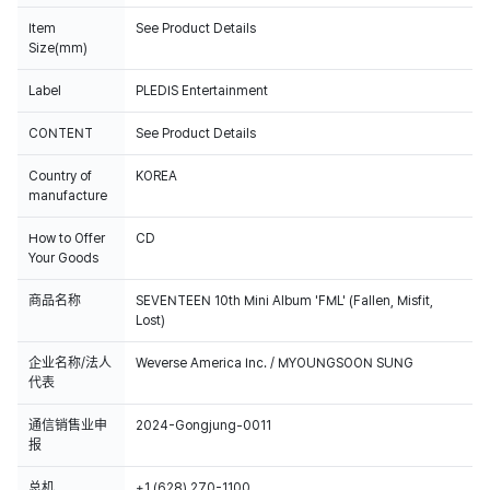
Item
See Product Details
Size(mm)
Label
PLEDIS Entertainment
CONTENT
See Product Details
Country of
KOREA
manufacture
How to Offer
CD
Your Goods
商品名称
SEVENTEEN 10th Mini Album 'FML' (Fallen, Misfit,
Lost)
企业名称/法人
Weverse America Inc. / MYOUNGSOON SUNG
代表
通信销售业申
2024-Gongjung-0011
报
总机
+1 (628) 270-1100