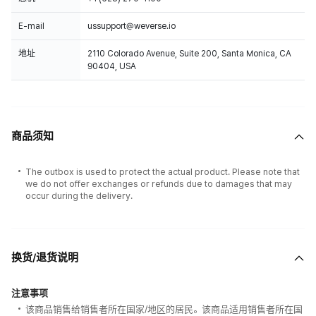
E-mail
ussupport@weverse.io
地址
2110 Colorado Avenue, Suite 200, Santa Monica, CA
90404, USA
商品须知
The outbox is used to protect the actual product. Please note that
we do not offer exchanges or refunds due to damages that may
occur during the delivery.
换货/退货说明
注意事项
该商品销售给销售者所在国家/地区的居民。该商品适用销售者所在国