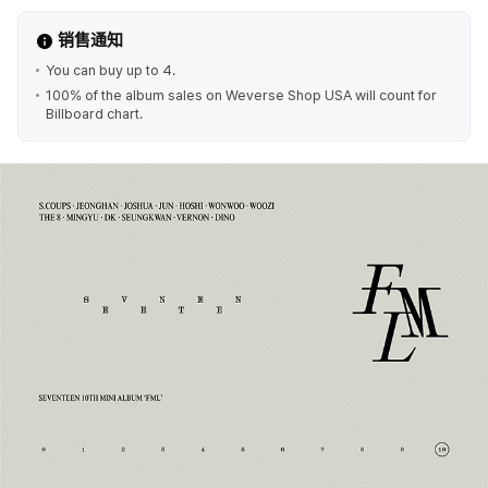
销售通知
You can buy up to 4.
100% of the album sales on Weverse Shop USA will count for
Billboard chart.