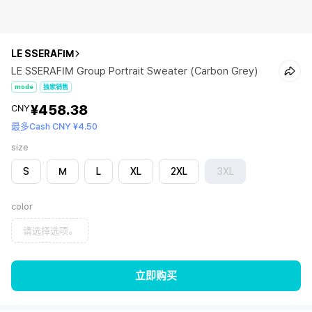
LE SSERAFIM
LE SSERAFIM Group Portrait Sweater (Carbon Grey)
mode
独家销售
¥458.38
CNY
最多Cash CNY ¥4.50
size
S
M
L
XL
2XL
3XL
color
请选择选项。
立即购买