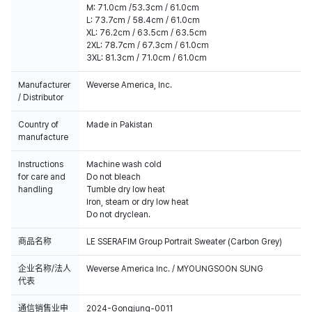
M: 71.0cm /53.3cm / 61.0cm
L: 73.7cm / 58.4cm / 61.0cm
XL: 76.2cm / 63.5cm / 63.5cm
2XL: 78.7cm / 67.3cm / 61.0cm
3XL: 81.3cm / 71.0cm / 61.0cm
Manufacturer
Weverse America, Inc.
/ Distributor
Country of
Made in Pakistan
manufacture
Instructions
Machine wash cold
for care and
Do not bleach
handling
Tumble dry low heat
Iron, steam or dry low heat
Do not dryclean.
商品名称
LE SSERAFIM Group Portrait Sweater (Carbon Grey)
企业名称/法人
Weverse America Inc. / MYOUNGSOON SUNG
代表
通信销售业申
2024-Gongjung-0011