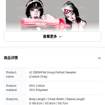
查看更多
商品详情
Product
LE SSERAFIM Group Portrait Sweater
name
(Carbon Grey)
Product
65% Cotton
material
35% Polyester
Size(cm)
Body Length / Chest Width / Sleeve Length
S: 68.6cm / 50.8cm / 59.7cm