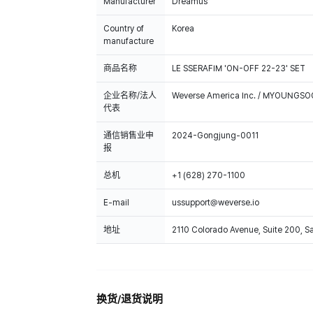
Manufacturer
Dreamus
Country of
Korea
manufacture
商品名称
LE SSERAFIM 'ON-OFF 22-23' SET
企业名称/法人
Weverse America Inc. / MYOUNGS
代表
通信销售业申
2024-Gongjung-0011
报
总机
+1 (628) 270-1100
E-mail
ussupport@weverse.io
地址
2110 Colorado Avenue, Suite 200, 
换货/退货说明