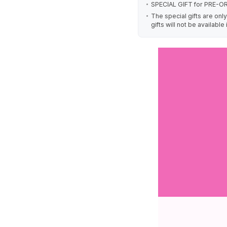
SPECIAL GIFT for PRE-ORD
The special gifts are on
gifts will not be availabl