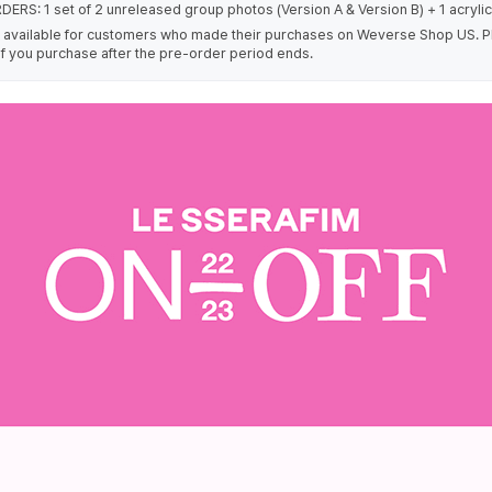
ERS: 1 set of 2 unreleased group photos (Version A & Version B) + 1 acryli
ly available for customers who made their purchases on Weverse Shop US. Pl
e if you purchase after the pre-order period ends.