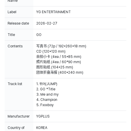
Name
Label
YG ENTERTAINMENT
Release date
2026-02-27
Title
GO
Contents
写真书 (72p / 192*260*18 mm)
CD (120*120 mm)
自拍小卡 (4ea / 55*85 mm)
照片贴纸 (4ea / 60*90 mm)
图形贴纸 (104*25 mm)
团体折叠海报 (400*240 mm)
Track list
1. 뛰어(JUMP)
2. GO *Title
3. Me and my
4. Champion
5. Fxxxboy
Manufacturer
YGPLUS
Country of
KOREA