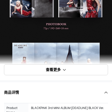
查看更多
商品详情
Product
BLACKPINK 3rd MINI ALBUM [DEADLINE] BLACK Ver.