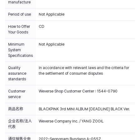
manufacture
Period of use
Not Applicable
How to Offer
CD
Your Goods
Minimum
Not Applicable
System
Specifications
Quality
In accordance with relevant laws and the criteria for
assurance
the settlement of consumer disputes
standards
Weverse Shop 的所有销量将全部反映在Hanteo Chart和 Circle Chart 统
Customer
Weverse Shop Customer Center : 1544-0790
计。
service
商品名称
BLACKPINK 3rd MINI ALBUM [DEADLINE] BLACK Ver.
企业名称/法人
Weverse Company Inc. / YANG ZOOIL
代表
通信销售业申
2022-Seongnam Bundang A-0557