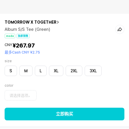
TOMORROW X TOGETHER
Album S/S Tee (Green)
mode
独家销售
¥267.97
CNY
最多Cash CNY ¥2.75
size
S
M
L
XL
2XL
3XL
color
请选择选项。
立即购买