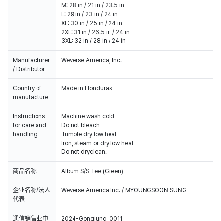
M: 28 in / 21 in / 23.5 in
L: 29 in / 23 in / 24 in
XL: 30 in / 25 in / 24 in
2XL: 31 in / 26.5 in / 24 in
3XL: 32 in / 28 in / 24 in
Manufacturer
Weverse America, Inc.
/ Distributor
Country of
Made in Honduras
manufacture
Instructions
Machine wash cold
for care and
Do not bleach
handling
Tumble dry low heat
Iron, steam or dry low heat
Do not dryclean.
商品名称
Album S/S Tee (Green)
企业名称/法人
Weverse America Inc. / MYOUNGSOON SUNG
代表
通信销售业申
2024-Gongjung-0011