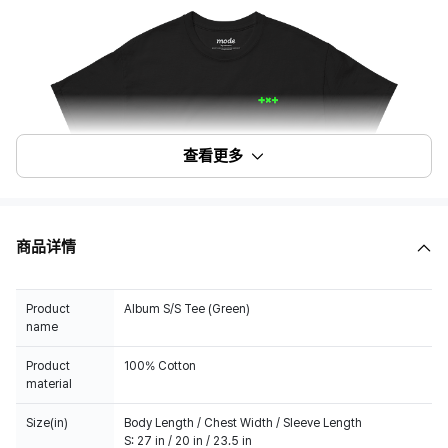
查看更多
商品详情
Product
Album S/S Tee (Green)
name
Product
100% Cotton
material
Size(in)
Body Length / Chest Width / Sleeve Length
S: 27 in / 20 in / 23.5 in