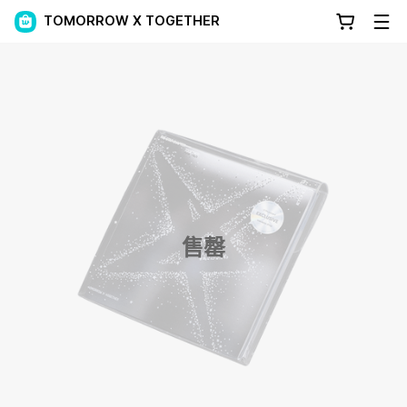
TOMORROW X TOGETHER
售罄