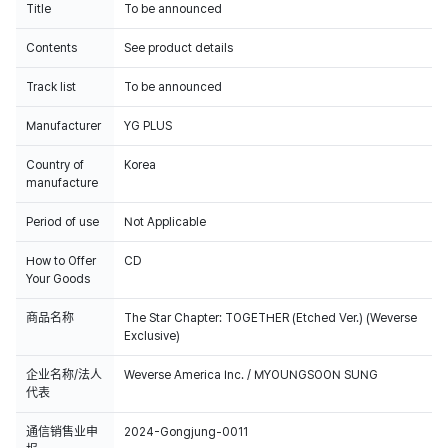
Title
To be announced
Contents
See product details
Track list
To be announced
Manufacturer
YG PLUS
Country of
Korea
manufacture
Period of use
Not Applicable
How to Offer
CD
Your Goods
商品名称
The Star Chapter: TOGETHER (Etched Ver.) (Weverse
Exclusive)
企业名称/法人
Weverse America Inc. / MYOUNGSOON SUNG
代表
通信销售业申
2024-Gongjung-0011