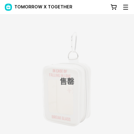
TOMORROW X TOGETHER
售罄