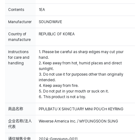
Contents
1EA
Manufacturer
SOUNDWAVE
Country of
REPUBLIC OF KOREA
manufacture
Instructions
1. Please be careful as sharp edges may cut your
for care and
hand.
handling
2. Keep away from hot, humid places and direct
sunlight.
3. Do not use it for purposes other than originally
intended.
4. Keep away from fire.
5. Do not put in your mouth or suck on it.
6. This product is not a toy.
商品名称
PPULBATU X SANCTUARY MINI POUCH KEYRING
企业名称/法人
Weverse America Inc. / MYOUNGSOON SUNG
代表
通信销售业申
2024-Gongjung-0011