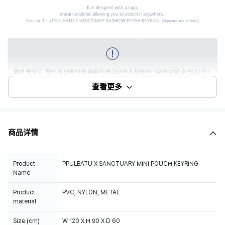
查看更多
商品详情
Product
PPULBATU X SANCTUARY MINI POUCH KEYRING
Name
Product
PVC, NYLON, METAL
material
Size (cm)
W 120 X H 90 X D 60