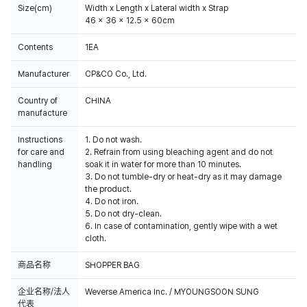
Size(cm)
Width x Length x Lateral width x Strap
46 x 36 x 12.5 x 60cm
Contents
1EA
Manufacturer
CP&CO Co., Ltd.
Country of
CHINA
manufacture
Instructions
1. Do not wash.
for care and
2. Refrain from using bleaching agent and do not
handling
soak it in water for more than 10 minutes.
3. Do not tumble-dry or heat-dry as it may damage
the product.
4. Do not iron.
5. Do not dry-clean.
6. In case of contamination, gently wipe with a wet
cloth.
商品名称
SHOPPER BAG
企业名称/法人
Weverse America Inc. / MYOUNGSOON SUNG
代表