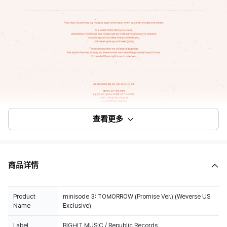
查看更多
商品详情
Product
minisode 3: TOMORROW (Promise Ver.) (Weverse US
Name
Exclusive)
Label
BIGHIT MUSIC / Republic Records