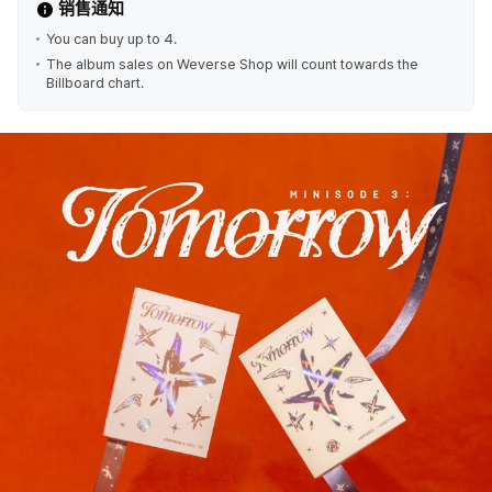
销售通知
You can buy up to 4.
The album sales on Weverse Shop will count towards the
Billboard chart.