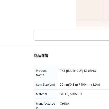
商品详情
Product
TXT [BLUEHOUR] KEYRING
Name
Item Size(cm)
20mm(0.8in) * 100mm(3.9in)
Material
STEEL, ACRYLIC
Manufactured
CHINA
in