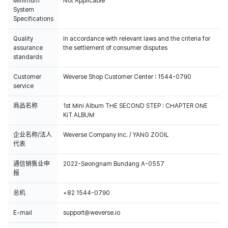
Minimum
Not Applicable
System
Specifications
Quality
In accordance with relevant laws and the criteria for
assurance
the settlement of consumer disputes
standards
Customer
Weverse Shop Customer Center : 1544-0790
service
商品名称
1st Mini Album THE SECOND STEP : CHAPTER ONE
KiT ALBUM
企业名称/法人
Weverse Company Inc. / YANG ZOOIL
代表
通信销售业申
2022-Seongnam Bundang A-0557
报
总机
+82 1544-0790
E-mail
support@weverse.io