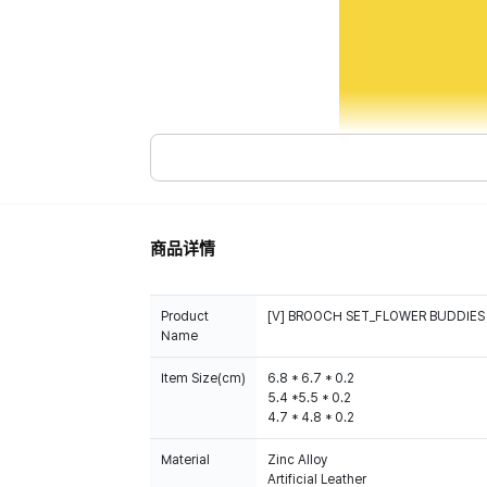
商品详情
Product
[V] BROOCH SET_FLOWER BUDDIES
Name
Item Size(cm)
6.8 * 6.7 * 0.2
5.4 *5.5 * 0.2
4.7 * 4.8 * 0.2
Material
Zinc Alloy
Artificial Leather