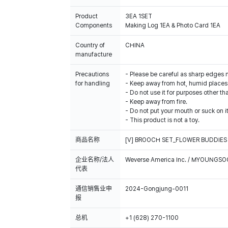
Product
3EA 1SET
Components
Making Log 1EA & Photo Card 1EA
Country of
manufacture
Precautions
- Please be careful as sharp edges 
for handling
- Keep away from hot, humid places 
- Do not use it for purposes other th
- Keep away from fire.
- Do not put your mouth or suck on it
- This product is not a toy.
商品名称
[V] BROOCH SET_FLOWER BUDDIES
企业名称/法人
Weverse America Inc. / MYOUNGS
代表
通信销售业申
2024-Gongjung-0011
报
总机
+1 (628) 270-1100