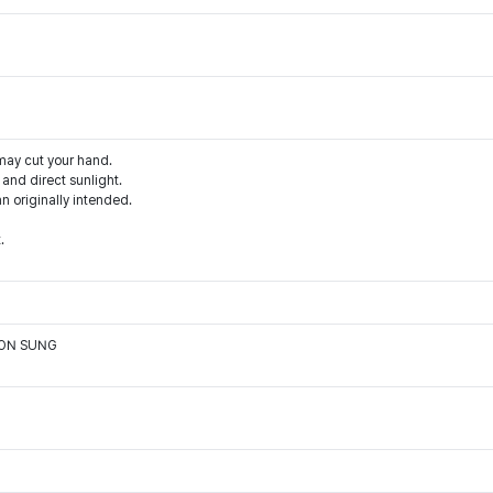
may cut your hand.
and direct sunlight.
an originally intended.
.
OON SUNG