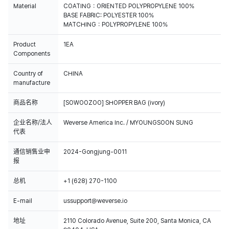
Material
COATING：ORIENTED POLYPROPYLENE 100%
BASE FABRIC: POLYESTER 100%
MATCHING：POLYPROPYLENE 100%
Product
1EA
Components
Country of
CHINA
manufacture
商品名称
[SOWOOZOO] SHOPPER BAG (ivory)
企业名称/法人
Weverse America Inc. / MYOUNGSOON SUNG
代表
通信销售业申
2024-Gongjung-0011
报
总机
+1 (628) 270-1100
E-mail
ussupport@weverse.io
地址
2110 Colorado Avenue, Suite 200, Santa Monica, CA