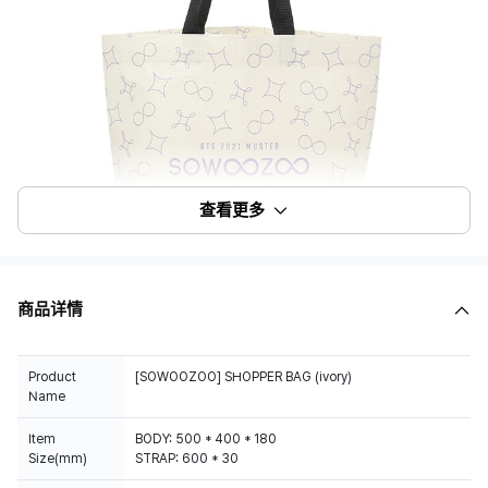
查看更多
商品详情
Product
[SOWOOZOO] SHOPPER BAG (ivory)
Name
Item
BODY: 500 * 400 * 180
Size(mm)
STRAP: 600 * 30