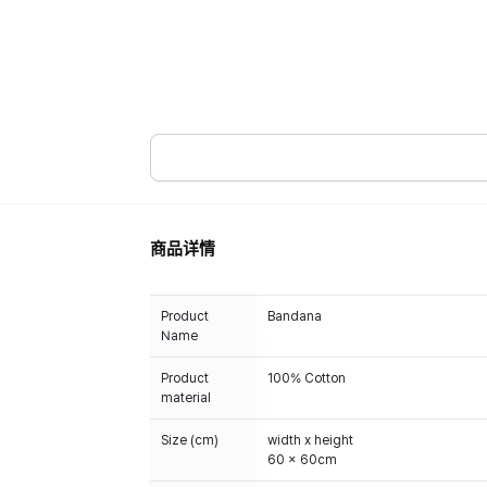
商品详情
Product
Bandana
Name
Product
100% Cotton
material
Size (cm)
width x height
60 x 60cm