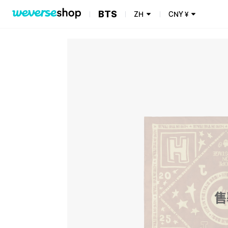
BTS
ZH
CNY
¥
售