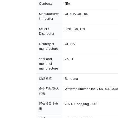
Contents
1EA
Manufacturer
OH&HA Co.,Ltd.
/ Importer
Seller /
HYBE Co., Ltd.
Distributor
Country of
CHINA
manufacture
Year and
25.01
month of
manufacture
商品名称
Bandana
企业名称/法人
Weverse America Inc. / MYOUNGS
代表
通信销售业申
2024-Gongjung-0011
报