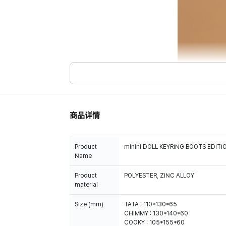
商品详情
Product
minini DOLL KEYRING BOOTS EDITI
Name
Product
POLYESTER, ZINC ALLOY
material
Size (mm)
TATA : 110*130*65
CHIMMY : 130*140*60
COOKY : 105*155*60