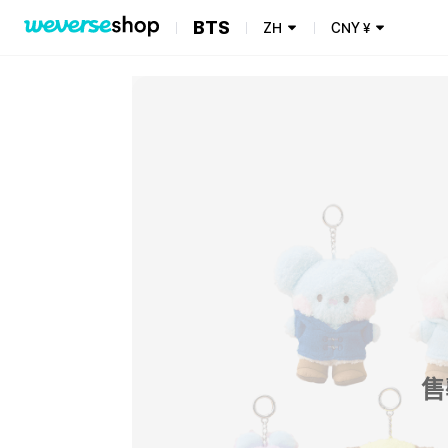
BTS
ZH
CNY
¥
售