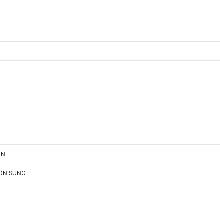
ON
OON SUNG