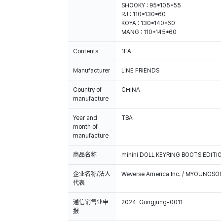
SHOOKY : 95*105*55
RJ : 110*130*60
KOYA : 130*140*60
MANG : 110*145*60
Contents
1EA
Manufacturer
LINE FRIENDS
Country of
CHINA
manufacture
Year and
TBA
month of
manufacture
商品名称
minini DOLL KEYRING BOOTS EDITI
企业名称/法人
Weverse America Inc. / MYOUNGS
代表
通信销售业申
2024-Gongjung-0011
报