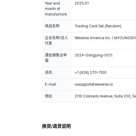
Year and
2025.01
month of
manufacture
商品名称
Trading Card Set (Random)
企业名称/法人
Weverse America Inc. / MYOUNGS
代表
通信销售业申
2024-Gongjung-0011
报
总机
+1 (628) 270-1100
E-mail
ussupport@weverse.io
地址
2110 Colorado Avenue, Suite 200, 
换货/退货说明