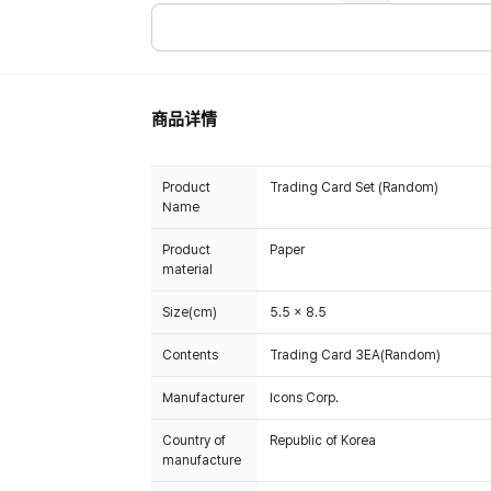
商品详情
Product
Trading Card Set (Random)
Name
Product
Paper
material
Size(cm)
5.5 x 8.5
Contents
Trading Card 3EA(Random)
Manufacturer
Icons Corp.
Country of
Republic of Korea
manufacture