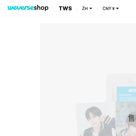
TWS
ZH
CNY
¥
售