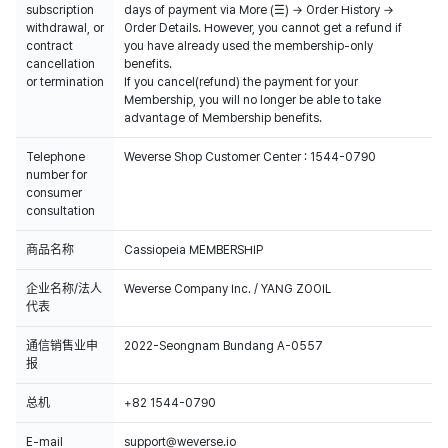
subscription
days of payment via More (☰) → Order History →
withdrawal, or
Order Details. However, you cannot get a refund if
contract
you have already used the membership-only
cancellation
benefits.
or termination
If you cancel(refund) the payment for your
Membership, you will no longer be able to take
advantage of Membership benefits.
Telephone
Weverse Shop Customer Center : 1544-0790
number for
consumer
consultation
商品名称
Cassiopeia MEMBERSHIP
企业名称/法人
Weverse Company Inc. / YANG ZOOIL
代表
通信销售业申
2022-Seongnam Bundang A-0557
报
总机
+82 1544-0790
E-mail
support@weverse.io