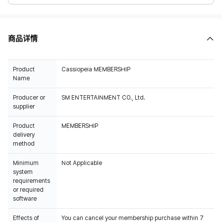
商品详情
Product
Cassiopeia MEMBERSHIP
Name
Producer or
SM ENTERTAINMENT CO., Ltd.
supplier
Product
MEMBERSHIP
delivery
method
Minimum
Not Applicable
system
requirements
or required
software
Effects of
You can cancel your membership purchase within 7