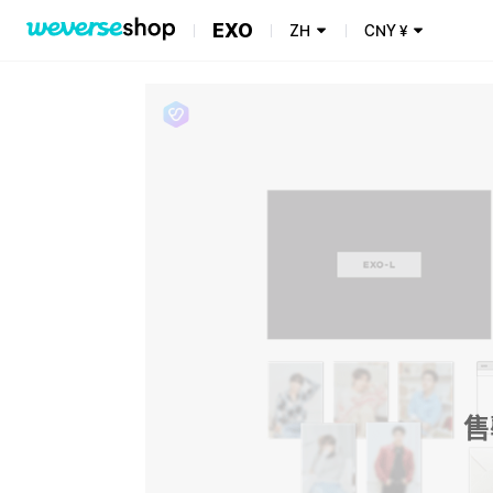
EXO
ZH
CNY
¥
售