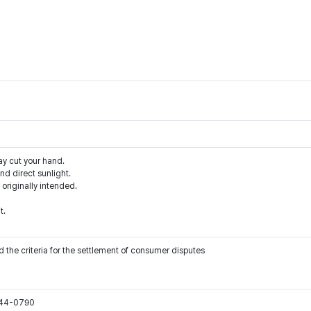
ay cut your hand.
d direct sunlight.
 originally intended.
t.
 the criteria for the settlement of consumer disputes
544-0790