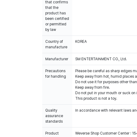
that confirms
that the
product has
been certified
or permitted
by law
Country of
KOREA
manufacture
Manufacturer
SM ENTERTAINMENT CO., Ltd.
Precautions
Please be careful as sharp edges m
for handling
Keep away from hot, humid places an
Do not use it for purposes other than
Keep away from fire.
Do not put in your mouth or suck on i
This product is not a toy.
Quality
In accordance with relevant laws and
assurance
standards
Product
Weverse Shop Customer Center : 1