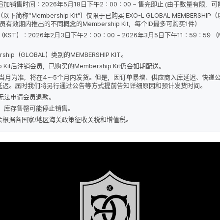
P KIT追加销售时间：2026年5月18日下午2：00：00 ~ 售完即止 (由于数量有限，
KIT（以下简称“Membership Kit"）仅限于已购买 EXO-L GLOBAL MEMBER
有效期内推出的不同概念的Membership Kit，每个ID最多可购买1件）
时间（KST）：2026年2月3日下午2：00：00 ~ 2026年3月5日下午11：59：59 （M
ip（GLOBAL）类别的MEMBERSHIP KIT。
p Kit后注销会员，已购买的Membership Kit仍会如期配送。
HIP KIT 当月为准，将在4～5个月内发货。但是，因订单暴增、供应商入库延迟、
延迟。届时我们将另行通过公告等方式提前告知详细原因和预计发货时间。
t后，无法申请会员退款。
量有限，库存售罄可能停止销售。
会根据各国家/地区海关政策征收关税和增值税。