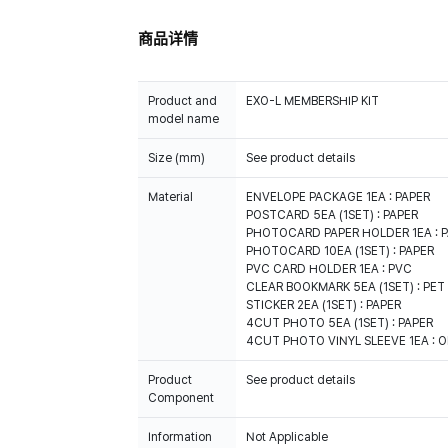
商品详情
Product and
EXO-L MEMBERSHIP KIT
model name
Size (mm)
See product details
Material
ENVELOPE PACKAGE 1EA : PAPER
POSTCARD 5EA (1SET) : PAPER
PHOTOCARD PAPER HOLDER 1EA : 
PHOTOCARD 10EA (1SET) : PAPER
PVC CARD HOLDER 1EA : PVC
CLEAR BOOKMARK 5EA (1SET) : PET
STICKER 2EA (1SET) : PAPER
4CUT PHOTO 5EA (1SET) : PAPER
4CUT PHOTO VINYL SLEEVE 1EA : O
Product
See product details
Component
Information
Not Applicable