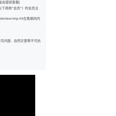
可能会提前售罄)
SHIP（以下简称“会员”）的会员注
embership Kit在售期间内
快递公司问题、自然灾害等不可抗