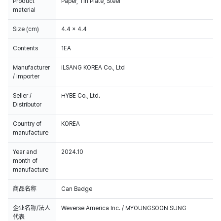
Product
Paper, Tin Plate, Steel
material
Size (cm)
4.4 x 4.4
Contents
1EA
Manufacturer
ILSANG KOREA Co., Ltd
/ Importer
Seller /
HYBE Co., Ltd.
Distributor
Country of
KOREA
manufacture
Year and
2024.10
month of
manufacture
商品名称
Can Badge
企业名称/法人
Weverse America Inc. / MYOUNGSOON SUNG
代表