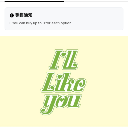
销售通知
You can buy up to 3 for each option.