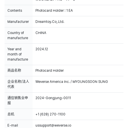
Contents
Photocard Holder : 1 EA
Manufacturer
Dreamtoy.Co,.Ltd.
Country of
CHINA
manufacture
Year and
2024.12
month of
manufacture
商品名称
Photocard Holder
企业名称/法人
Weverse America Inc. / MYOUNGSOON SUNG
代表
通信销售业申
2024-Gongjung-0011
报
总机
+1 (628) 270-1100
E-mail
ussupport@weverse.io