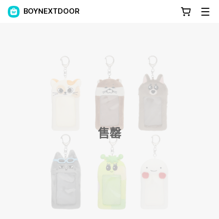
BOYNEXTDOOR
售罄