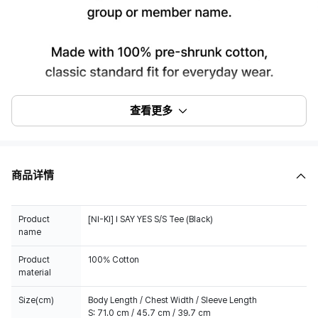
查看更多
商品详情
Product
[NI-KI] I SAY YES S/S Tee (Black)
name
Product
100% Cotton
material
Size(cm)
Body Length / Chest Width / Sleeve Length
S: 71.0 cm / 45.7 cm / 39.7 cm