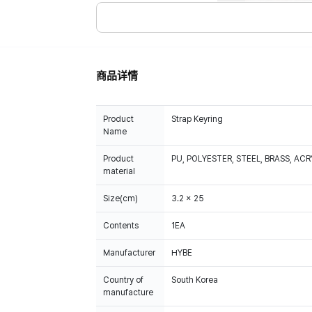
商品详情
Product
Strap Keyring
Name
Product
PU, POLYESTER, STEEL, BRASS, ACR
material
Size(cm)
3.2 x 25
Contents
1EA
Manufacturer
HYBE
Country of
South Korea
manufacture