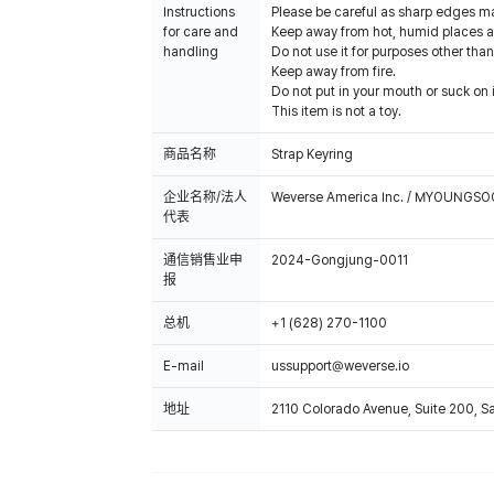
Instructions
Please be careful as sharp edges m
for care and
Keep away from hot, humid places an
handling
Do not use it for purposes other than
Keep away from fire.
Do not put in your mouth or suck on i
This item is not a toy.
商品名称
Strap Keyring
企业名称/法人
Weverse America Inc. / MYOUNGS
代表
通信销售业申
2024-Gongjung-0011
报
总机
+1 (628) 270-1100
E-mail
ussupport@weverse.io
地址
2110 Colorado Avenue, Suite 200, 