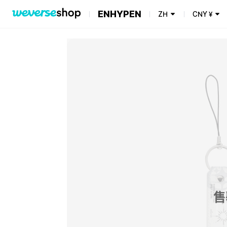
ENHYPEN
ZH
CNY
¥
售