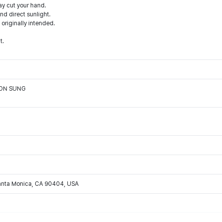
ay cut your hand.
d direct sunlight.
 originally intended.
t.
OON SUNG
Santa Monica, CA 90404, USA