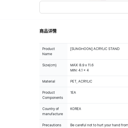
商品详情
Product
[SUNGHOON] ACRYLIC STAND
Name
Size(cm)
MAX: 8.9 x 11.6
MIN: 4.1 x 4
Material
PET, ACRYLIC
Product
1EA
Components
Country of
KOREA
manufacture
Precautions
Be careful not to hurt your hand fro