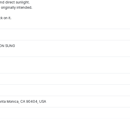
d direct sunlight.
 originally intended.
k on it.
OON SUNG
Santa Monica, CA 90404, USA