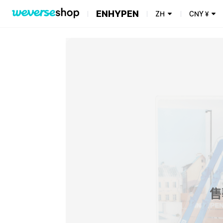
ENHYPEN
ZH
CNY
¥
售