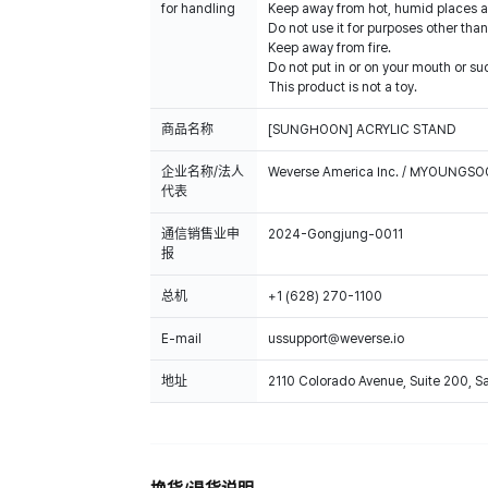
for handling
Keep away from hot, humid places an
Do not use it for purposes other than
Keep away from fire.
Do not put in or on your mouth or suc
This product is not a toy.
商品名称
[SUNGHOON] ACRYLIC STAND
企业名称/法人
Weverse America Inc. / MYOUNGS
代表
通信销售业申
2024-Gongjung-0011
报
总机
+1 (628) 270-1100
E-mail
ussupport@weverse.io
地址
2110 Colorado Avenue, Suite 200, 