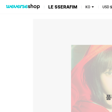
LE SSERAFIM
KO
USD
품