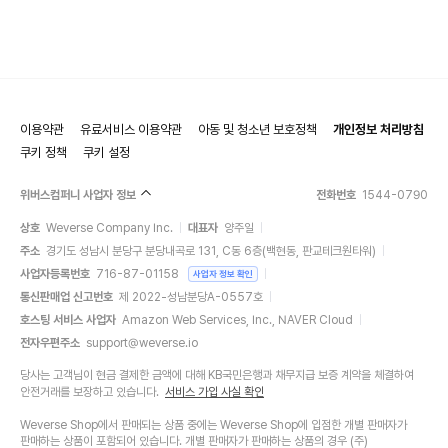
이용약관
유료서비스 이용약관
아동 및 청소년 보호정책
개인정보 처리방침
쿠키 정책
쿠키 설정
위버스컴퍼니 사업자 정보
전화번호
1544-0790
상호
Weverse Company Inc.
대표자
양주일
주소
경기도 성남시 분당구 분당내곡로 131, C동 6층(백현동, 판교테크원타워)
사업자등록번호
716-87-01158
사업자 정보 확인
통신판매업 신고번호
제 2022-성남분당A-0557호
호스팅 서비스 사업자
Amazon Web Services, Inc., NAVER Cloud
전자우편주소
support@weverse.io
당사는 고객님이 현금 결제한 금액에 대해 KB국민은행과 채무지급 보증 계약을 체결하여
안전거래를 보장하고 있습니다.
서비스 가입 사실 확인
Weverse Shop에서 판매되는 상품 중에는 Weverse Shop에 입점한 개별 판매자가
판매하는 상품이 포함되어 있습니다. 개별 판매자가 판매하는 상품의 경우 (주)