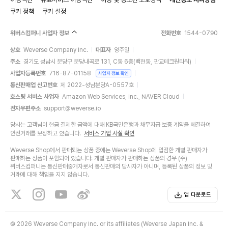
쿠키 정책
쿠키 설정
위버스컴퍼니 사업자 정보
전화번호
1544-0790
상호
Weverse Company Inc.
대표자
양주일
주소
경기도 성남시 분당구 분당내곡로 131, C동 6층(백현동, 판교테크원타워)
사업자등록번호
716-87-01158
사업자 정보 확인
통신판매업 신고번호
제 2022-성남분당A-0557호
호스팅 서비스 사업자
Amazon Web Services, Inc., NAVER Cloud
전자우편주소
support@weverse.io
당사는 고객님이 현금 결제한 금액에 대해 KB국민은행과 채무지급 보증 계약을 체결하여
안전거래를 보장하고 있습니다.
서비스 가입 사실 확인
Weverse Shop에서 판매되는 상품 중에는 Weverse Shop에 입점한 개별 판매자가
판매하는 상품이 포함되어 있습니다. 개별 판매자가 판매하는 상품의 경우 (주)
위버스컴퍼니는 통신판매중개자로서 통신판매의 당사자가 아니며, 등록된 상품의 정보 및
거래에 대해 책임을 지지 않습니다.
앱 다운로드
©
2026 Weverse Company Inc. or its affiliates (Weverse Japan Inc. &