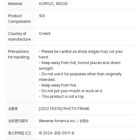
Material
ACRYLIC, WOOD
Product
1EA
Components
Country of
CHINA
manufacture
Precautions
- Please be careful as sharp edges may cut your
for handling
hand.
- Keep away from hot, humid places and direct
sunlight.
- Do not use it for purposes other than originally
intended.
- Keep away from fire.
- Do not put your mouth or suck on it.
- This product is not a toy.
상품명
[2022 FESTA] PHOTO FRAME
상호명/대표자
Weverse America Inc. / 성명순
통신판매업 신고
제 2024-공정-0011 호