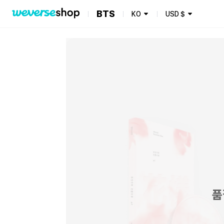
BTS
KO
USD
$
품