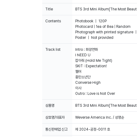
Title
BTS 3rd Mini Album[The Most Beautifu
Contents
Photobook ｜ 120P
Photocard | 1ea of 8ea | Random
Photograph with printed signature 
Poster ｜ Not provided
Track list
Intro : 화양연화
I NEED U
잡아줘 (Hold Me Tight)
SKIT : Expectation!
쩔어
흥탄소년단
Converse High
이사
Outro : Love is Not Over
상품명
BTS 3rd Mini Album[The Most Beautif
상호명/대표자
Weverse America Inc. / 성명순
통신판매업 신고
제 2024-공정-0011 호