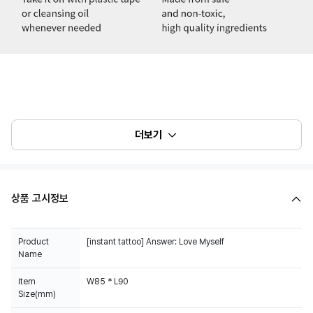
더보기
상품 고시정보
Product
[instant tattoo] Answer: Love Myself
Name
Item
W85 * L90
Size(mm)