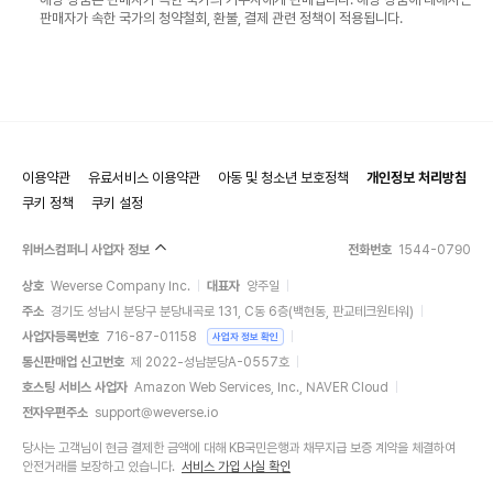
판매자가 속한 국가의 청약철회, 환불, 결제 관련 정책이 적용됩니다.
이용약관
유료서비스 이용약관
아동 및 청소년 보호정책
개인정보 처리방침
쿠키 정책
쿠키 설정
위버스컴퍼니 사업자 정보
전화번호
1544-0790
상호
Weverse Company Inc.
대표자
양주일
주소
경기도 성남시 분당구 분당내곡로 131, C동 6층(백현동, 판교테크원타워)
사업자등록번호
716-87-01158
사업자 정보 확인
통신판매업 신고번호
제 2022-성남분당A-0557호
호스팅 서비스 사업자
Amazon Web Services, Inc., NAVER Cloud
전자우편주소
support@weverse.io
당사는 고객님이 현금 결제한 금액에 대해 KB국민은행과 채무지급 보증 계약을 체결하여
안전거래를 보장하고 있습니다.
서비스 가입 사실 확인