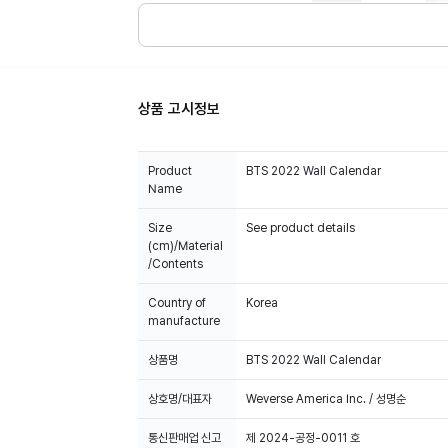
상품 고시정보
Product
BTS 2022 Wall Calendar
Name
Size
See product details
(cm)/Material
/Contents
Country of
Korea
manufacture
상품명
BTS 2022 Wall Calendar
상호명/대표자
Weverse America Inc. / 성명순
통신판매업 신고
제 2024-공정-0011 호