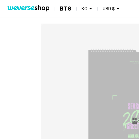
BTS
KO
USD
$
품