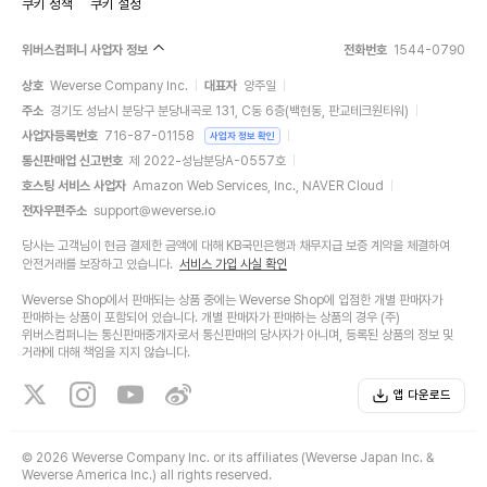
쿠키 정책
쿠키 설정
위버스컴퍼니 사업자 정보
전화번호
1544-0790
상호
Weverse Company Inc.
대표자
양주일
주소
경기도 성남시 분당구 분당내곡로 131, C동 6층(백현동, 판교테크원타워)
사업자등록번호
716-87-01158
사업자 정보 확인
통신판매업 신고번호
제 2022-성남분당A-0557호
호스팅 서비스 사업자
Amazon Web Services, Inc., NAVER Cloud
전자우편주소
support@weverse.io
당사는 고객님이 현금 결제한 금액에 대해 KB국민은행과 채무지급 보증 계약을 체결하여
안전거래를 보장하고 있습니다.
서비스 가입 사실 확인
Weverse Shop에서 판매되는 상품 중에는 Weverse Shop에 입점한 개별 판매자가
판매하는 상품이 포함되어 있습니다. 개별 판매자가 판매하는 상품의 경우 (주)
위버스컴퍼니는 통신판매중개자로서 통신판매의 당사자가 아니며, 등록된 상품의 정보 및
거래에 대해 책임을 지지 않습니다.
앱 다운로드
©
2026 Weverse Company Inc. or its affiliates (Weverse Japan Inc. &
Weverse America Inc.) all rights reserved.