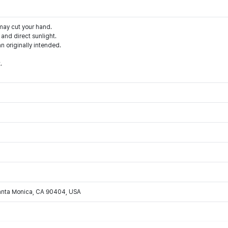
may cut your hand.
and direct sunlight.
an originally intended.
.
Santa Monica, CA 90404, USA