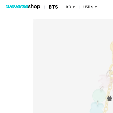
BTS
KO
USD
$
품