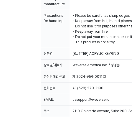
manufacture
Precautions
- Please be careful as sharp edges 
for handling
- Keep away from hot, humid places 
- Do not use it for purposes other th
- Keep away from fire.
- Do not put your mouth or suck on it
- This product is not a toy.
상품명
[BUTTER] ACRYLIC KEYRING
상호명/대표자
Weverse America Inc. / 성명순
통신판매업 신고
제 2024-공정-0011 호
전화번호
+1 (628) 270-1100
EMAIL
ussupport@weverse.io
주소
2110 Colorado Avenue, Suite 200, 