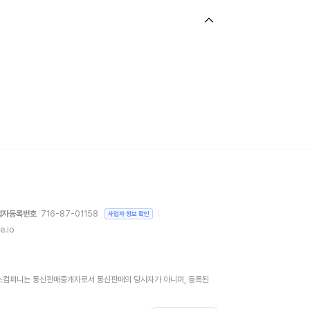
업자등록번호
716-87-01158
사업자 정보 확인
e.io
)위버스컴퍼니는 통신판매중개자로서 통신판매의 당사자가 아니며, 등록된