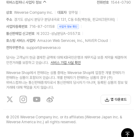
위버스컴퍼니 사업자 정보
전화번호
1544-0790
상호
Weverse Company Inc.
대표자
양주일
주소
경기도 성남시 분당구 분당내곡로 131, C동 6층(백현동, 판교테크원타워)
사업자등록번호
716-87-01158
사업자 정보 확인
통신판매업 신고번호
제 2022-성남분당A-0557호
호스팅 서비스 사업자
Amazon Web Services, Inc., NAVER Cloud
전자우편주소
support@weverse.io
당사는 고객님이 현금 결제한 금액에 대해 KB국민은행과 채무지급 보증 계약을 체결하여
안전거래를 보장하고 있습니다.
서비스 가입 사실 확인
Weverse Shop에서 판매되는 상품 중에는 Weverse Shop에 입점한 개별 판매자가
판매하는 상품이 포함되어 있습니다. 개별 판매자가 판매하는 상품의 경우 (주)
위버스컴퍼니는 통신판매중개자로서 통신판매의 당사자가 아니며, 등록된 상품의 정보 및
거래에 대해 책임을 지지 않습니다.
앱 다운로드
©
2026 Weverse Company Inc. or its affiliates (Weverse Japan Inc. &
Weverse America Inc.) all rights reserved.