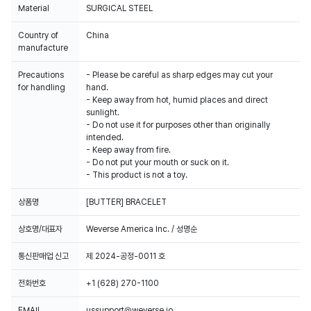
Material
SURGICAL STEEL
Country of
China
manufacture
Precautions
- Please be careful as sharp edges may cut your
for handling
hand.
- Keep away from hot, humid places and direct
sunlight.
- Do not use it for purposes other than originally
intended.
- Keep away from fire.
- Do not put your mouth or suck on it.
- This product is not a toy.
상품명
[BUTTER] BRACELET
상호명/대표자
Weverse America Inc. / 성명순
통신판매업 신고
제 2024-공정-0011 호
전화번호
+1 (628) 270-1100
EMAIL
ussupport@weverse.io