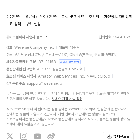
이용약관
유료서비스 이용약관
아동 및 청소년 보호정책
개인정보 처리방침
쿠키 정책
쿠키 설정
위버스컴퍼니 사업자 정보
전화번호
1544-0790
상호
Weverse Company Inc.
대표자
양주일
주소
경기도 성남시 분당구 분당내곡로 131, C동 6층(백현동, 판교테크원타워)
사업자등록번호
716-87-01158
사업자 정보 확인
통신판매업 신고번호
제 2022-성남분당A-0557호
호스팅 서비스 사업자
Amazon Web Services, Inc., NAVER Cloud
전자우편주소
support@weverse.io
당사는 고객님이 현금 결제한 금액에 대해 KB국민은행과 채무지급 보증 계약을 체결하여
안전거래를 보장하고 있습니다.
서비스 가입 사실 확인
Weverse Shop에서 판매되는 상품 중에는 Weverse Shop에 입점한 개별 판매자가
판매하는 상품이 포함되어 있습니다. 개별 판매자가 판매하는 상품의 경우 (주)
위버스컴퍼니는 통신판매중개자로서 통신판매의 당사자가 아니며, 등록된 상품의 정보 및
거래에 대해 책임을 지지 않습니다.
앱 다운로드