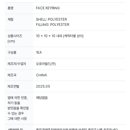
품명
FACE KEYRING
재질
SHELL: POLYESTER
FILLING: POLYESTER
상품사이즈
10 x 10 x 10 내외 (캐릭터별 상이)
(cm)
구성품
1EA
제조자/수입자
오로라월드(주)
제조국
CHINA
제조연월
2025.05
법에 의한 인증,
해당없음
허가 등을
받았음을 확인할
수 있는 경우
그에 대한 사항