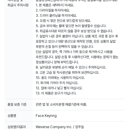
세탁방법 및
품질경영촉진법에의거해 제품에 부착된 품질표시를 참조하세요.
취급시 주의사항
1. 본 제품은 세탁하지 마세요.
2. 다리미질을 하지마세요.
3. 드라이 클리닝을 하지마세요.
4. 오염 시 젖은 천으로 부드럽게 닦으세요.
5. 금속 부자재는 물에 닿으면 녹이 발생할수 있습니다.
6. 취급표시대로 따르지 않을 경우 보상 받으실 수 없습니다.
7. 실밥이 나온 경우 불량이 아닙니다. 상품 제조 과정 중 검수 후
포장하고 있으나 대량 생산으로 제작된 만큼, 모든 상품의 실밥
부분의 손질 등이 완벽하지 않을 수 있습니다.
단순 실밥의 경우, 쪽 가위나 가위 등으로 제거하시고 사용을
추천드립니다. 실밥 손질 후 사용하신다면, 사용에는 문제가 없는
정상품이오니 양해 부탁드립니다.
8. 날카로운 부분에 손이 베일 수 있으니 주의하십시오.
9. 고온 고습 및 직사광선을 피하여 보관하십시오.
10. 용도 이외에는 사용하지 마십시오.
11. 화기에 가까이 두지 마십시오.
12. 입에 대거나 넣고 빨지 마십시오.
13. 이 제품은 완구가 아닙니다.
품질 보증 기준
관련 법 및 소비자분쟁 해결기준에 따름.
상품명
Face Keyring
상호명/대표자
Weverse Company Inc. / 양주일