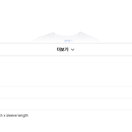
더보기
th x sleeve length