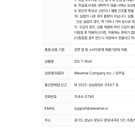
7. 취급 부주의로 인한 탈색 및 오염 등 제
8. 취급표시대로 세탁하지 않을 시에는 보상
9. 원단의 특성상 고온이나 열풍 건조를 했
10. 실밥이 나온 경우 불량이 아닙니다. 상품
단순 실밥의 경우, 쪽 가위나 가위 등으로 
11. 구김의 경우, 상품 재질에 따라 구김이 
다림질 후 착용하신다면, 착용에는 문제가 없
(다림질할 경우 반드시 저온에서 천을대고 하십
품질 보증 기준
관련 법 및 소비자분쟁 해결기준에 따름.
상품명
S/S T-Shirt
상호명/대표자
Weverse Company Inc. / 양주일
통신판매업 신고
제 2022-성남분당A-0557 호
전화번호
1544-0790
EMAIL
support@weverse.io
주소
경기도 성남시 분당구 분당내곡로 131, 6층