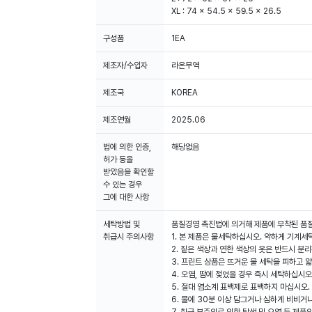
XL : 74 x 54.5 x 59.5 x 26.5
구성품
1EA
제조자/수입자
라온무역
제조국
KOREA
제조연월
2025.06
법에 의한 인증,
해당없음
허가 등을
받았음을 확인할
수 있는 경우
그에 대한 사항
세탁방법 및
품질경영 촉진법에 의거해 제품에 부착된 품
취급시 주의사항
1. 본 제품은 물세탁하십시오. 약하게 기계세
2. 짙은 색상과 연한 색상의 옷은 반드시 분
3. 프린트 상품은 뜨거운 물 세탁을 피하고 
4. 오염, 땀에 젖었을 경우 즉시 세탁하십시
5. 절대 염소계 표백제로 표백하지 마십시오
6. 물에 30분 이상 담그거나 심하게 비비거