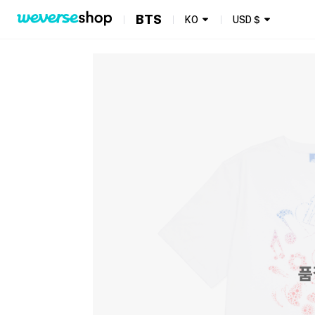
BTS
KO
USD
$
품