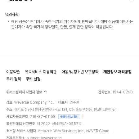
유의사항
해당 상품은 판매자가 속한 국가의 거주자에게 판매됩니다. 해당 상품에 대해서는
판매자가 속한 국가의 청약철회, 환불, 결제 관련 정책이 적용됩니다.
이용약관
유료서비스 이용약관
아동 및 청소년 보호정책
개인정보 처리방침
쿠키 정책
쿠키 설정
위버스컴퍼니 사업자 정보
전화번호
1544-0790
상호
Weverse Company Inc.
대표자
양주일
주소
경기도 성남시 분당구 분당내곡로 131, C동 6층(백현동, 판교테크원타워)
사업자등록번호
716-87-01158
사업자 정보 확인
통신판매업 신고번호
제 2022-성남분당A-0557호
호스팅 서비스 사업자
Amazon Web Services, Inc., NAVER Cloud
전자우편주소
support@weverse.io