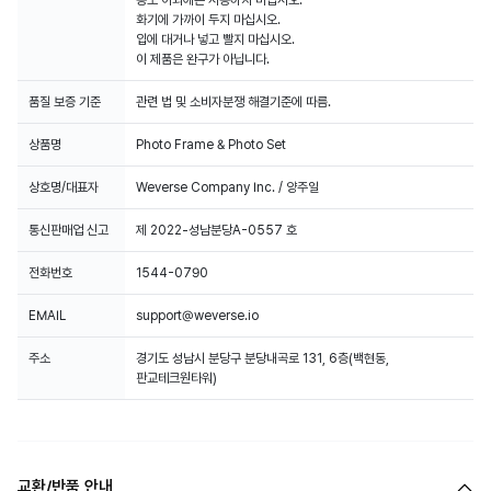
용도 이외에는 사용하지 마십시오.
화기에 가까이 두지 마십시오.
입에 대거나 넣고 빨지 마십시오.
이 제품은 완구가 아닙니다.
품질 보증 기준
관련 법 및 소비자분쟁 해결기준에 따름.
상품명
Photo Frame & Photo Set
상호명/대표자
Weverse Company Inc. / 양주일
통신판매업 신고
제 2022-성남분당A-0557 호
전화번호
1544-0790
EMAIL
support@weverse.io
주소
경기도 성남시 분당구 분당내곡로 131, 6층(백현동,
판교테크원타워)
교환/반품 안내