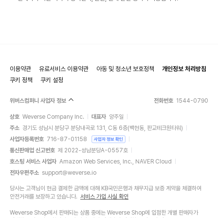
이용약관
유료서비스 이용약관
아동 및 청소년 보호정책
개인정보 처리방침
쿠키 정책
쿠키 설정
위버스컴퍼니 사업자 정보
전화번호
1544-0790
상호
Weverse Company Inc.
대표자
양주일
주소
경기도 성남시 분당구 분당내곡로 131, C동 6층(백현동, 판교테크원타워)
사업자등록번호
716-87-01158
사업자 정보 확인
통신판매업 신고번호
제 2022-성남분당A-0557호
호스팅 서비스 사업자
Amazon Web Services, Inc., NAVER Cloud
전자우편주소
support@weverse.io
당사는 고객님이 현금 결제한 금액에 대해 KB국민은행과 채무지급 보증 계약을 체결하여
안전거래를 보장하고 있습니다.
서비스 가입 사실 확인
Weverse Shop에서 판매되는 상품 중에는 Weverse Shop에 입점한 개별 판매자가