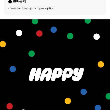
판매공지
You can buy up to 3 per option.