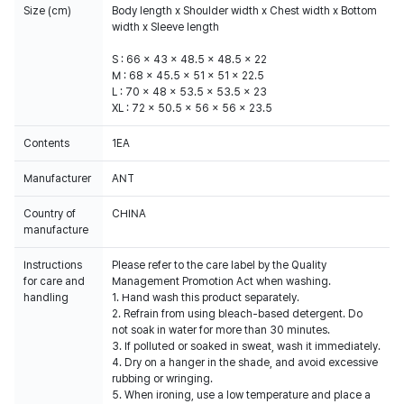
Size (cm)
Body length x Shoulder width x Chest width x Bottom
width x Sleeve length
S : 66 x 43 x 48.5 x 48.5 x 22
M : 68 x 45.5 x 51 x 51 x 22.5
L : 70 x 48 x 53.5 x 53.5 x 23
XL : 72 x 50.5 x 56 x 56 x 23.5
Contents
1EA
Manufacturer
ANT
Country of
CHINA
manufacture
Instructions
Please refer to the care label by the Quality
for care and
Management Promotion Act when washing.
handling
1. Hand wash this product separately.
2. Refrain from using bleach-based detergent. Do
not soak in water for more than 30 minutes.
3. If polluted or soaked in sweat, wash it immediately.
4. Dry on a hanger in the shade, and avoid excessive
rubbing or wringing.
5. When ironing, use a low temperature and place a