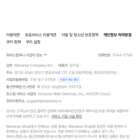
이용약관
유료서비스 이용약관
아동 및 청소년 보호정책
개인정보 처리방침
쿠키 정책
쿠키 설정
위버스컴퍼니 사업자 정보
전화번호
1544-0790
상호
Weverse Company Inc.
대표자
양주일
주소
경기도 성남시 분당구 분당내곡로 131, C동 6층(백현동, 판교테크원타워)
사업자등록번호
716-87-01158
사업자 정보 확인
통신판매업 신고번호
제 2022-성남분당A-0557호
호스팅 서비스 사업자
Amazon Web Services, Inc., NAVER Cloud
전자우편주소
support@weverse.io
당사는 고객님이 현금 결제한 금액에 대해 KB국민은행과 채무지급 보증 계약을 체결하여
안전거래를 보장하고 있습니다.
서비스 가입 사실 확인
Weverse Shop에서 판매되는 상품 중에는 Weverse Shop에 입점한 개별 판매자가
판매하는 상품이 포함되어 있습니다. 개별 판매자가 판매하는 상품의 경우 (주)
위버스컴퍼니는 통신판매중개자로서 통신판매의 당사자가 아니며, 등록된 상품의 정보 및