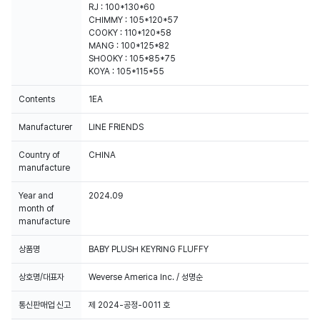
RJ : 100*130*60
CHIMMY : 105*120*57
COOKY : 110*120*58
MANG : 100*125*82
SHOOKY : 105*85*75
KOYA : 105*115*55
Contents
1EA
Manufacturer
LINE FRIENDS
Country of
CHINA
manufacture
Year and
2024.09
month of
manufacture
상품명
BABY PLUSH KEYRING FLUFFY
상호명/대표자
Weverse America Inc. / 성명순
통신판매업 신고
제 2024-공정-0011 호