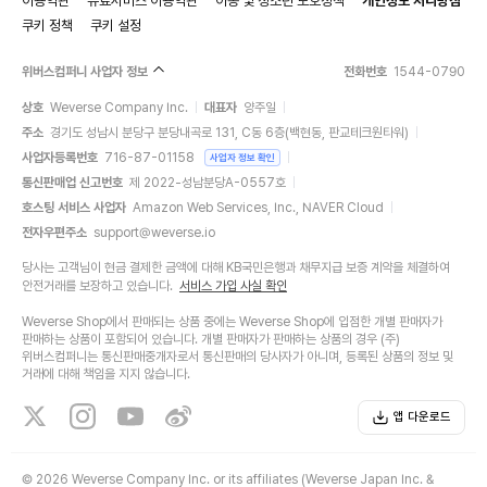
이용약관
유료서비스 이용약관
아동 및 청소년 보호정책
개인정보 처리방침
쿠키 정책
쿠키 설정
위버스컴퍼니 사업자 정보
전화번호
1544-0790
상호
Weverse Company Inc.
대표자
양주일
주소
경기도 성남시 분당구 분당내곡로 131, C동 6층(백현동, 판교테크원타워)
사업자등록번호
716-87-01158
사업자 정보 확인
통신판매업 신고번호
제 2022-성남분당A-0557호
호스팅 서비스 사업자
Amazon Web Services, Inc., NAVER Cloud
전자우편주소
support@weverse.io
당사는 고객님이 현금 결제한 금액에 대해 KB국민은행과 채무지급 보증 계약을 체결하여
안전거래를 보장하고 있습니다.
서비스 가입 사실 확인
Weverse Shop에서 판매되는 상품 중에는 Weverse Shop에 입점한 개별 판매자가
판매하는 상품이 포함되어 있습니다. 개별 판매자가 판매하는 상품의 경우 (주)
위버스컴퍼니는 통신판매중개자로서 통신판매의 당사자가 아니며, 등록된 상품의 정보 및
거래에 대해 책임을 지지 않습니다.
앱 다운로드
©
2026 Weverse Company Inc. or its affiliates (Weverse Japan Inc. &