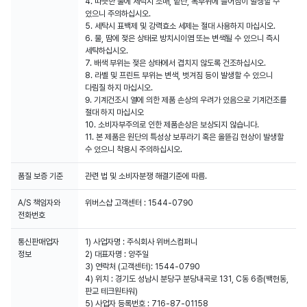
4. 따뜻한 물에 세탁시 소매, 밑단, 목부위에 늘어짐이 발생할 수
있으니 주의하십시오.
5. 세탁시 표백제 및 강력효소 세제는 절대 사용하지 마십시오.
6. 물, 땀에 젖은 상태로 방치시이염 또는 변색될 수 있으니 즉시
세탁하십시오.
7. 배색 부위는 젖은 상태에서 겹치지 않도록 건조하십시오.
8. 라벨 및 프린트 부위는 변색, 벗겨짐 등이 발생할 수 있으니
다림질 하지 마십시오.
9. 기계건조시 열에 의한 제품 손상의 우려가 있음으로 기계건조를
절대 하지 마십시오
10. 소비자부주의로 인한 제품손상은 보상되지 않습니다.
11. 본 제품은 원단의 특성상 보푸라기 혹은 올뜯김 현상이 발생할
수 있으니 착용시 주의하십시오.
품질 보증 기준
관련 법 및 소비자분쟁 해결기준에 따름.
A/S 책임자와
위버스샵 고객센터 : 1544-0790
전화번호
통신판매업자
1) 사업자명 : 주식회사 위버스컴퍼니
정보
2) 대표자명 : 양주일
3) 연락처 (고객센터): 1544-0790
4) 위치 : 경기도 성남시 분당구 분당내곡로 131, C동 6층(백현동,
판교 테크원타워)
5) 사업자 등록번호 : 716-87-01158