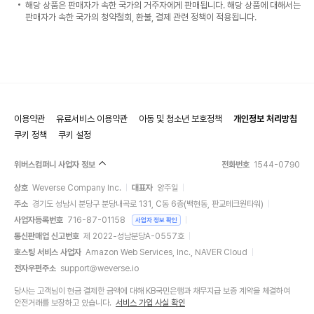
해당 상품은 판매자가 속한 국가의 거주자에게 판매됩니다. 해당 상품에 대해서는
판매자가 속한 국가의 청약철회, 환불, 결제 관련 정책이 적용됩니다.
이용약관
유료서비스 이용약관
아동 및 청소년 보호정책
개인정보 처리방침
쿠키 정책
쿠키 설정
위버스컴퍼니 사업자 정보
전화번호
1544-0790
상호
Weverse Company Inc.
대표자
양주일
주소
경기도 성남시 분당구 분당내곡로 131, C동 6층(백현동, 판교테크원타워)
사업자등록번호
716-87-01158
사업자 정보 확인
통신판매업 신고번호
제 2022-성남분당A-0557호
호스팅 서비스 사업자
Amazon Web Services, Inc., NAVER Cloud
전자우편주소
support@weverse.io
당사는 고객님이 현금 결제한 금액에 대해 KB국민은행과 채무지급 보증 계약을 체결하여
안전거래를 보장하고 있습니다.
서비스 가입 사실 확인