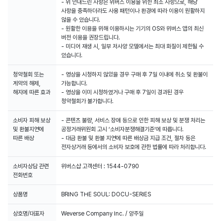
- 위 안내드린 사항은 위버스 이용을 위한 최소 사항으로, 해당
사항을 충족하더라도 사용 패턴이나 환경에 따라 이용이 원활하지
않을 수 있습니다.
- 원활한 이용을 위해 이용하시는 기기의 OS와 위버스 앱의 최신
버전 이용을 권장드립니다.
- 미디어 재생 시, 일부 저사양 모델에서는 최대 화질이 제한될 수
청약철회 또는
- 영상을 시청하지 않았을 경우 구매 후 7일 이내에 취소 및 환불이
계약의 해제,
가능합니다.
해지에 따른 효과
- 영상을 이미 시청하였거나 구매 후 7일이 경과된 경우
청약철회가 불가합니다.
소비자 피해 보상
- 콘텐츠 불량, 서비스 장애 등으로 인한 피해 보상 및 분쟁 처리는
및 환불지연에
공정거래위원회 고시 ‘소비자분쟁해결기준’에 따릅니다.
따른 배상
- 대금 환불 및 환불 지연에 따른 배상금 지급 조건, 절차 등은
전자상거래 등에서의 소비자 보호에 관한 법률에 따라 처리합니다.
소비자상담 관련
위버스샵 고객센터 : 1544-0790
전화번호
상품명
BRING THE SOUL: DOCU-SERIES
상호명/대표자
Weverse Company Inc. / 양주일