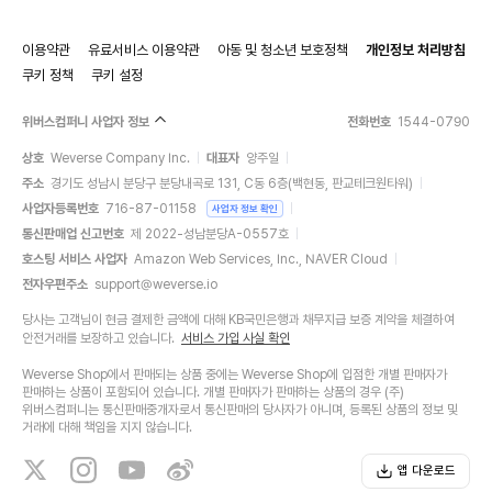
이용약관
유료서비스 이용약관
아동 및 청소년 보호정책
개인정보 처리방침
쿠키 정책
쿠키 설정
위버스컴퍼니 사업자 정보
전화번호
1544-0790
상호
Weverse Company Inc.
대표자
양주일
주소
경기도 성남시 분당구 분당내곡로 131, C동 6층(백현동, 판교테크원타워)
사업자등록번호
716-87-01158
사업자 정보 확인
통신판매업 신고번호
제 2022-성남분당A-0557호
호스팅 서비스 사업자
Amazon Web Services, Inc., NAVER Cloud
전자우편주소
support@weverse.io
당사는 고객님이 현금 결제한 금액에 대해 KB국민은행과 채무지급 보증 계약을 체결하여
안전거래를 보장하고 있습니다.
서비스 가입 사실 확인
Weverse Shop에서 판매되는 상품 중에는 Weverse Shop에 입점한 개별 판매자가
판매하는 상품이 포함되어 있습니다. 개별 판매자가 판매하는 상품의 경우 (주)
위버스컴퍼니는 통신판매중개자로서 통신판매의 당사자가 아니며, 등록된 상품의 정보 및
거래에 대해 책임을 지지 않습니다.
앱 다운로드