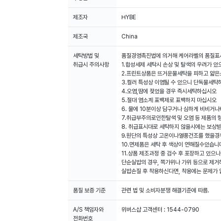
제조자
HYBE
제조국
China
세탁방법 및
품질경영촉진법에 의거해 케어라벨의 품질표
취급시 주의사항
1.합성세제 세탁시 손상 및 탈색의 우려가 
2.프린트상품은 뜨거운물세탁을 피하고 얇
3.컬러 특성상 이염될 수 있으니 단독물세탁
4.오염,땀에 젖었을 경우 즉시세탁하십시오
5.절대 염소계 표백제로 표백하지 마십시오
6. 물에 10분이상 담구거나 심하게 비비거
7.취급부주의로인한탈색 및 오염 등 제품
8. 취급표시대로 세탁하지 않을시에는 보상
9.원단의 특성상 고온이나열풍건조를 했을
10.면제품은 세탁 후 색상이 연해질수있습니
11.상품 제조과정 중 검수 후 포장하고 있으
단순실밥의 경우, 쪽가위나 가위 등으로 제거
실밥손질 후 착용하신다면, 착용에는 문제가 
품질 보증 기준
관련 법 및 소비자분쟁 해결기준에 따름.
A/S 책임자와
위버스샵 고객센터 : 1544-0790
전화번호