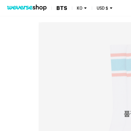
BTS
KO
USD
$
품