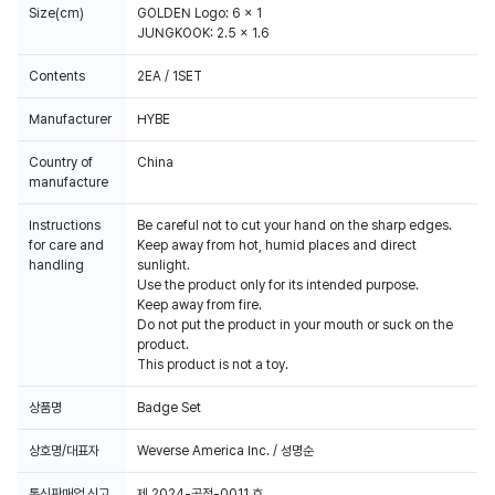
Size(cm)
GOLDEN Logo: 6 x 1
JUNGKOOK: 2.5 x 1.6
Contents
2EA / 1SET
Manufacturer
HYBE
Country of
China
manufacture
Instructions
Be careful not to cut your hand on the sharp edges.
for care and
Keep away from hot, humid places and direct
handling
sunlight.
Use the product only for its intended purpose.
Keep away from fire.
Do not put the product in your mouth or suck on the
product.
This product is not a toy.
상품명
Badge Set
상호명/대표자
Weverse America Inc. / 성명순
통신판매업 신고
제 2024-공정-0011 호