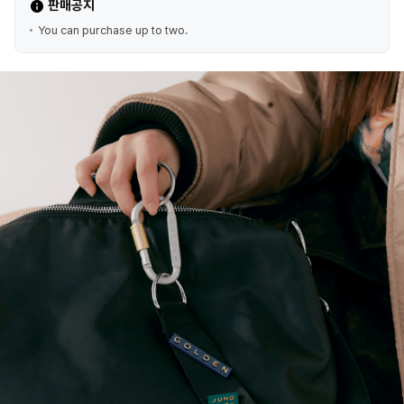
판매공지
You can purchase up to two.