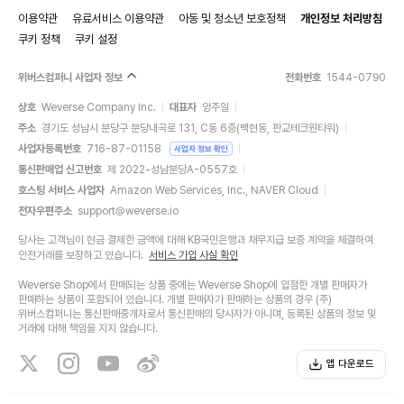
이용약관
유료서비스 이용약관
아동 및 청소년 보호정책
개인정보 처리방침
쿠키 정책
쿠키 설정
위버스컴퍼니 사업자 정보
전화번호
1544-0790
상호
Weverse Company Inc.
대표자
양주일
주소
경기도 성남시 분당구 분당내곡로 131, C동 6층(백현동, 판교테크원타워)
사업자등록번호
716-87-01158
사업자 정보 확인
통신판매업 신고번호
제 2022-성남분당A-0557호
호스팅 서비스 사업자
Amazon Web Services, Inc., NAVER Cloud
전자우편주소
support@weverse.io
당사는 고객님이 현금 결제한 금액에 대해 KB국민은행과 채무지급 보증 계약을 체결하여
안전거래를 보장하고 있습니다.
서비스 가입 사실 확인
Weverse Shop에서 판매되는 상품 중에는 Weverse Shop에 입점한 개별 판매자가
판매하는 상품이 포함되어 있습니다. 개별 판매자가 판매하는 상품의 경우 (주)
위버스컴퍼니는 통신판매중개자로서 통신판매의 당사자가 아니며, 등록된 상품의 정보 및
거래에 대해 책임을 지지 않습니다.
앱 다운로드