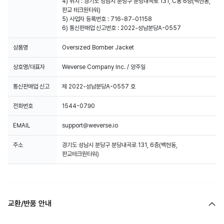
4) 위치 : 경기도 성남시 분당구 분당내곡로 131, C동 6층(백현동,
판교 테크원타워)
5) 사업자 등록번호 : 716-87-01158
6) 통신판매업 신고번호 : 2022-성남분당A-0557
상품명
Oversized Bomber Jacket
상호명/대표자
Weverse Company Inc. / 양주일
통신판매업 신고
제 2022-성남분당A-0557 호
전화번호
1544-0790
EMAIL
support@weverse.io
주소
경기도 성남시 분당구 분당내곡로 131, 6층(백현동,
판교테크원타워)
교환/반품 안내