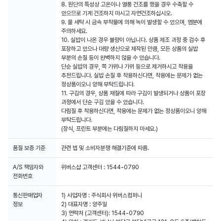
8. 원단의 특성상 고온이나 열풍 건조를 했을 경우 수축할 수
있으므로 기계 건조하지 마시고 자연건조하십시오.
9. 물 세탁 시 금속 부착물에 의해 녹이 발생할 수 있으며, 염분에
주의하세요.
10. 실밥이 나온 경우 불량이 아닙니다. 상품 제조 과정 중 검수 후
포장하고 있으나 대량 생산으로 제작된 만큼, 모든 상품의 실밥
부분의 손질 등이 완벽하지 않을 수 있습니다.
단순 실밥의 경우, 쪽 가위나 가위 등으로 제거하시고 착용을
추천드립니다. 실밥 손질 후 착용하신다면, 착용에는 문제가 없는
정상품이오니 양해 부탁드립니다.
11. 구김의 경우, 상품 재질에 따라 구김이 발생되거나 상품이 포장
과정에서 단순 구김 있을 수 있습니다.
다림질 후 착용하신다면, 착용에는 문제가 없는 정상품이오니 양해
부탁드립니다.
(장식, 프린트 부분에는 다림질하지 마세요.)
품질 보증 기준
관련 법 및 소비자분쟁 해결기준에 따름.
A/S 책임자와
위버스샵 고객센터 : 1544-0790
전화번호
통신판매업자
1) 사업자명 : 주식회사 위버스컴퍼니
정보
2) 대표자명 : 양주일
3) 연락처 (고객센터): 1544-0790