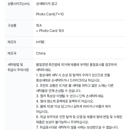
상품사이즈(cm)
상세페이지 참고
Photo Card)7x10
구성품
1EA
+ Photo Card 1EA
제조자
HYBE
제조국
China
세탁방법 및
품질경영 촉진법에 의거해 제품에 부착된 품질표시를 참조하여
취급시 주의사항
세탁하세요.
1. 합성세제 세탁 시 손상 및 탈색의 우려가 있으므로 찬물
중성세제로 손세탁하거나 드라이크리닝 하십시오.
2. 프린트 상품은 뜨거운 물 세탁을 피하고 얇은 소재는 다른
세탁물로 인해 손상될 수 있습니다.
3. 컬러 특성상 이염될 수 있으니 단독 손세탁하세요.
4. 절대 염소계 표백제로 표백하지 마십시오.
5. 물에 10분 이상 담그거나 심하게 비비거나 비틀어 짜지
마십시오.
6. 취급 부주의로 인한 탈색 및 오염 등 제품의 형태 변질 및 수축된
제품은 보상이 불가능하니 주의하십시오.
7. 취급표시대로 세탁하지 않을 시에는 보상받으실 수 없습니다.