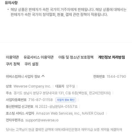
유의사항
해당 상품은 판매자가 속한 국가의 거주자에게 판매됩니다. 해당 상품에 대해서는
판매자가 속한 국가의 청약철회, 환불, 결제 관련 정책이 적용됩니다.
이용약관
유료서비스 이용약관
아동 및 청소년 보호정책
개인정보 처리방침
쿠키 정책
쿠키 설정
위버스컴퍼니 사업자 정보
전화번호
1544-0790
상호
Weverse Company Inc.
대표자
양주일
주소
경기도 성남시 분당구 분당내곡로 131, C동 6층(백현동, 판교테크원타워)
사업자등록번호
716-87-01158
사업자 정보 확인
통신판매업 신고번호
제 2022-성남분당A-0557호
호스팅 서비스 사업자
Amazon Web Services, Inc., NAVER Cloud
전자우편주소
support@weverse.io
당사는 고객님이 현금 결제한 금액에 대해 KB국민은행과 채무지급 보증 계약을 체결하여