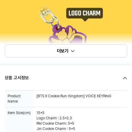
더보기
상품 고시정보
Product
[BTS X Cookie Run: Kingdom] VOICE KEYRING
Name
Item Size(cm)
15*5
Logo Charm : 2.5*2.3
RM Cookie Charm: 5*5
Jin Cookie Charm : 5*5