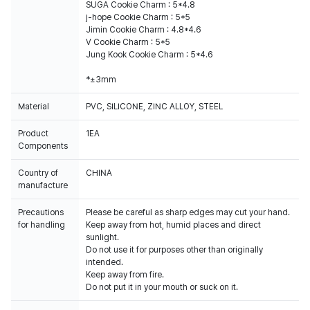
SUGA Cookie Charm : 5*4.8
j-hope Cookie Charm : 5*5
Jimin Cookie Charm : 4.8*4.6
V Cookie Charm : 5*5
Jung Kook Cookie Charm : 5*4.6
*±3mm
Material
PVC, SILICONE, ZINC ALLOY, STEEL
Product
1EA
Components
Country of
CHINA
manufacture
Precautions
Please be careful as sharp edges may cut your hand.
for handling
Keep away from hot, humid places and direct
sunlight.
Do not use it for purposes other than originally
intended.
Keep away from fire.
Do not put it in your mouth or suck on it.