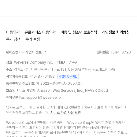
이용약관
유료서비스 이용약관
아동 및 청소년 보호정책
개인정보 처리방침
쿠키 정책
쿠키 설정
위버스컴퍼니 사업자 정보
전화번호
1544-0790
상호
Weverse Company Inc.
대표자
양주일
주소
경기도 성남시 분당구 분당내곡로 131, C동 6층(백현동, 판교테크원타워)
사업자등록번호
716-87-01158
사업자 정보 확인
통신판매업 신고번호
제 2022-성남분당A-0557호
호스팅 서비스 사업자
Amazon Web Services, Inc., NAVER Cloud
전자우편주소
support@weverse.io
당사는 고객님이 현금 결제한 금액에 대해 KB국민은행과 채무지급 보증 계약을 체결하여
안전거래를 보장하고 있습니다.
서비스 가입 사실 확인
Weverse Shop에서 판매되는 상품 중에는 Weverse Shop에 입점한 개별 판매자가
판매하는 상품이 포함되어 있습니다. 개별 판매자가 판매하는 상품의 경우 (주)
위버스컴퍼니는 통신판매중개자로서 통신판매의 당사자가 아니며, 등록된 상품의 정보 및