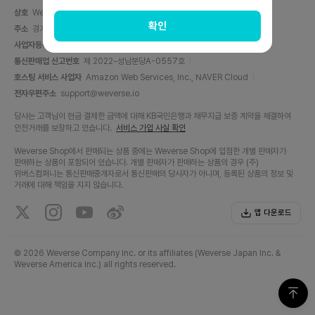
상호
Weverse Company Inc.
대표자
양주일
확인
주소
경기도 성남시 분당구 분당내곡로 131, C동 6층(백현동, 판교테크원타워)
사업자등록번호
716-87-01158
사업자 정보 확인
통신판매업 신고번호
제 2022-성남분당A-0557호
호스팅 서비스 사업자
Amazon Web Services, Inc., NAVER Cloud
전자우편주소
support@weverse.io
당사는 고객님이 현금 결제한 금액에 대해 KB국민은행과 채무지급 보증 계약을 체결하여
안전거래를 보장하고 있습니다.
서비스 가입 사실 확인
Weverse Shop에서 판매되는 상품 중에는 Weverse Shop에 입점한 개별 판매자가
판매하는 상품이 포함되어 있습니다. 개별 판매자가 판매하는 상품의 경우 (주)
위버스컴퍼니는 통신판매중개자로서 통신판매의 당사자가 아니며, 등록된 상품의 정보 및
거래에 대해 책임을 지지 않습니다.
앱 다운로드
©
2026 Weverse Company Inc. or its affiliates (Weverse Japan Inc. &
Weverse America Inc.) all rights reserved.