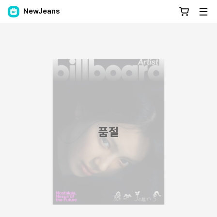
NewJeans
품절