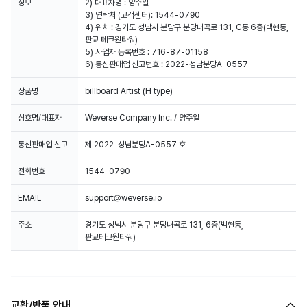
정보
2) 대표자명 : 양주일
3) 연락처 (고객센터): 1544-0790
4) 위치 : 경기도 성남시 분당구 분당내곡로 131, C동 6층(백현동,
판교 테크원타워)
5) 사업자 등록번호 : 716-87-01158
6) 통신판매업 신고번호 : 2022-성남분당A-0557
상품명
billboard Artist (H type)
상호명/대표자
Weverse Company Inc. / 양주일
통신판매업 신고
제 2022-성남분당A-0557 호
전화번호
1544-0790
EMAIL
support@weverse.io
주소
경기도 성남시 분당구 분당내곡로 131, 6층(백현동,
판교테크원타워)
교환/반품 안내