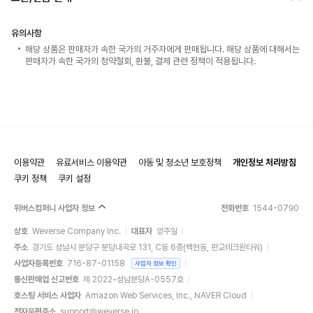
유의사항
해당 상품은 판매자가 속한 국가의 거주자에게 판매됩니다. 해당 상품에 대해서는
판매자가 속한 국가의 청약철회, 환불, 결제 관련 정책이 적용됩니다.
이용약관
유료서비스 이용약관
아동 및 청소년 보호정책
개인정보 처리방침
쿠키 정책
쿠키 설정
위버스컴퍼니 사업자 정보
전화번호
1544-0790
상호
Weverse Company Inc.
대표자
양주일
주소
경기도 성남시 분당구 분당내곡로 131, C동 6층(백현동, 판교테크원타워)
사업자등록번호
716-87-01158
사업자 정보 확인
통신판매업 신고번호
제 2022-성남분당A-0557호
호스팅 서비스 사업자
Amazon Web Services, Inc., NAVER Cloud
전자우편주소
support@weverse.io