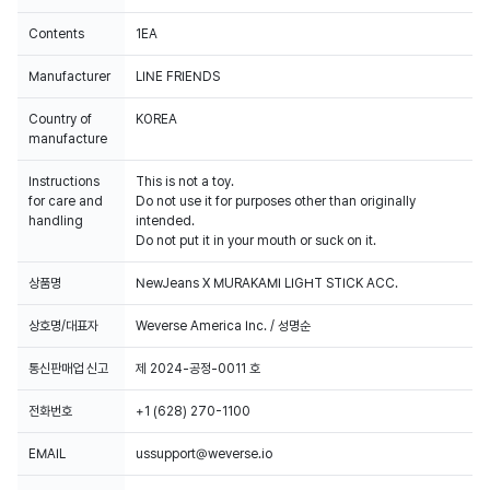
Contents
1EA
Manufacturer
LINE FRIENDS
Country of
KOREA
manufacture
Instructions
This is not a toy.
for care and
Do not use it for purposes other than originally
handling
intended.
Do not put it in your mouth or suck on it.
상품명
NewJeans X MURAKAMI LIGHT STICK ACC.
상호명/대표자
Weverse America Inc. / 성명순
통신판매업 신고
제 2024-공정-0011 호
전화번호
+1 (628) 270-1100
EMAIL
ussupport@weverse.io