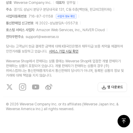
상호
Weverse Company Inc.
대표자
양주일
주소
경기도 성남시 분당구 분당내곡로 131, C동 6층(백현동, 판교테크원타워)
사업자등록번호
716-87-01158
사업자 정보 확인
통신판매업 신고번호
제 2022-성남분당A-0557호
호스팅 서비스 사업자
Amazon Web Services, Inc., NAVER Cloud
전자우편주소
support@weverse.io
당사는 고객님이 현금 결제한 금액에 대해 KB국민은행과 채무지급 보증 계약을 체결하여
안전거래를 보장하고 있습니다.
서비스 가입 사실 확인
Weverse Shop에서 판매되는 상품 중에는 Weverse Shop에 입점한 개별 판매자가
판매하는 상품이 포함되어 있습니다. 개별 판매자가 판매하는 상품의 경우 (주)
위버스컴퍼니는 통신판매중개자로서 통신판매의 당사자가 아니며, 등록된 상품의 정보 및
거래에 대해 책임을 지지 않습니다.
앱 다운로드
©
2026 Weverse Company Inc. or its affiliates (Weverse Japan Inc. &
Weverse America Inc.) all rights reserved.