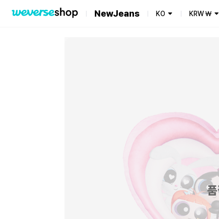
NewJeans
KO
KRW
₩
품