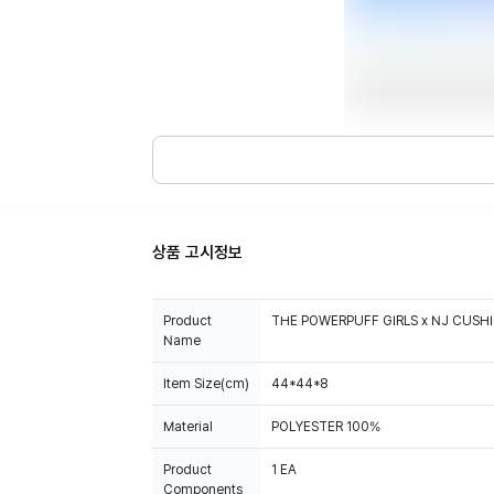
상품 고시정보
Product
THE POWERPUFF GIRLS x NJ CUSH
Name
Item Size(cm)
44*44*8
Material
POLYESTER 100%
Product
1 EA
Components