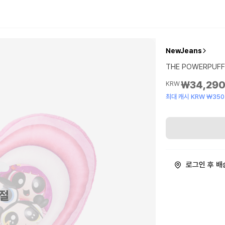
NewJeans
THE POWERPUFF 
₩34,29
KRW
최대 캐시 KRW ₩350
로그인 후 배
절