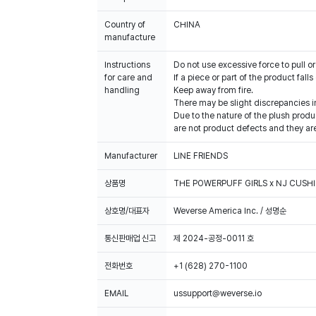
Country of
CHINA
manufacture
Instructions
Do not use excessive force to pull or
for care and
If a piece or part of the product falls
handling
Keep away from fire.
There may be slight discrepancies 
Due to the nature of the plush produc
are not product defects and they are
Manufacturer
LINE FRIENDS
상품명
THE POWERPUFF GIRLS x NJ CUSH
상호명/대표자
Weverse America Inc. / 성명순
통신판매업 신고
제 2024-공정-0011 호
전화번호
+1 (628) 270-1100
EMAIL
ussupport@weverse.io