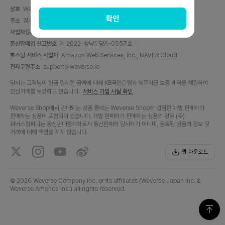
상호
Weverse Company Inc.
대표자
양주일
확인
주소
경기도 성남시 분당구 분당내곡로 131, C동 6층(백현동, 판교테크원타워)
사업자등록번호
716-87-01158
사업자 정보 확인
통신판매업 신고번호
제 2022-성남분당A-0557호
호스팅 서비스 사업자
Amazon Web Services, Inc., NAVER Cloud
전자우편주소
support@weverse.io
당사는 고객님이 현금 결제한 금액에 대해 KB국민은행과 채무지급 보증 계약을 체결하여
안전거래를 보장하고 있습니다.
서비스 가입 사실 확인
Weverse Shop에서 판매되는 상품 중에는 Weverse Shop에 입점한 개별 판매자가
판매하는 상품이 포함되어 있습니다. 개별 판매자가 판매하는 상품의 경우 (주)
위버스컴퍼니는 통신판매중개자로서 통신판매의 당사자가 아니며, 등록된 상품의 정보 및
거래에 대해 책임을 지지 않습니다.
앱 다운로드
©
2026 Weverse Company Inc. or its affiliates (Weverse Japan Inc. &
Weverse America Inc.) all rights reserved.